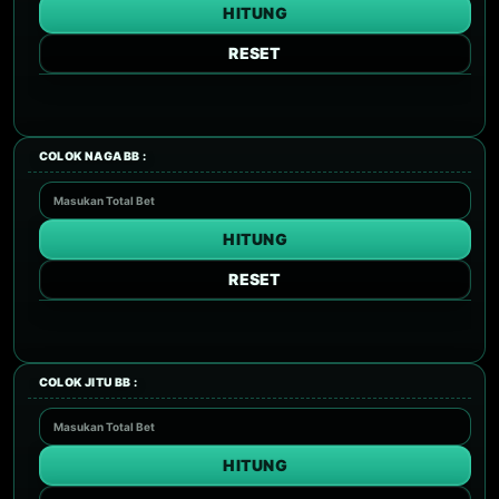
HITUNG
RESET
COLOK NAGA BB :
HITUNG
RESET
COLOK JITU BB :
HITUNG