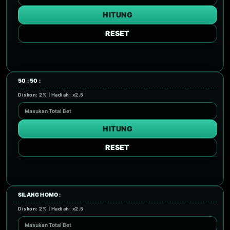
HITUNG
RESET
50 : 50 :
Diskon: 2% | Hadiah: x2.5
HITUNG
RESET
SILANG HOMO :
Diskon: 2% | Hadiah: x2.5