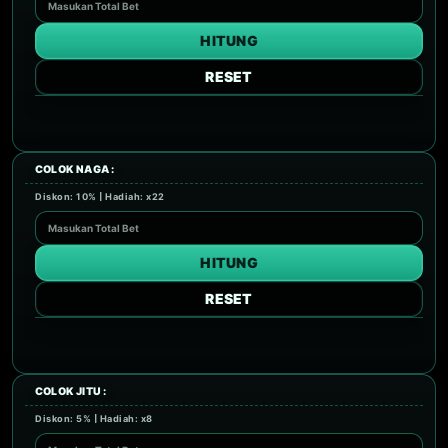
HITUNG
RESET
COLOK NAGA :
Diskon: 10% | Hadiah: x22
HITUNG
RESET
COLOK JITU :
Diskon: 5% | Hadiah: x8