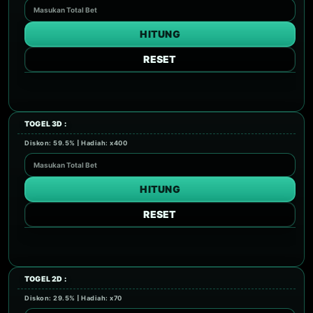
HITUNG
RESET
TOGEL 3D :
Diskon: 59.5% | Hadiah: x400
HITUNG
RESET
TOGEL 2D :
Diskon: 29.5% | Hadiah: x70