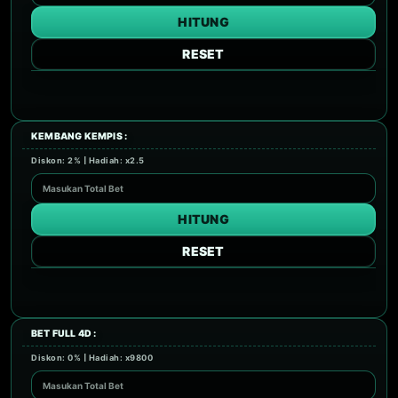
HITUNG
RESET
KEMBANG KEMPIS :
Diskon: 2% | Hadiah: x2.5
HITUNG
RESET
BET FULL 4D :
Diskon: 0% | Hadiah: x9800