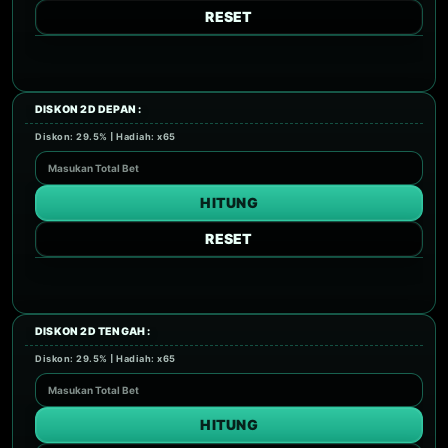
RESET
DISKON 2D DEPAN :
Diskon: 29.5% | Hadiah: x65
HITUNG
RESET
DISKON 2D TENGAH :
Diskon: 29.5% | Hadiah: x65
HITUNG