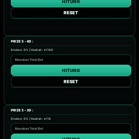
HITUNG
RESET
PRIZE 3 - 4D :
Diskon: 0% | Hadiah: x1100
HITUNG
RESET
PRIZE 3 - 3D :
Diskon: 0% | Hadiah: x110