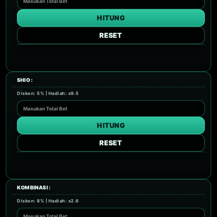
HITUNG
RESET
SHIO :
Diskon: 5% | Hadiah: x9.5
HITUNG
RESET
KOMBINASI :
Diskon: 8% | Hadiah: x2.6